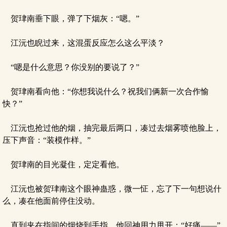
贺珒南垂下眼，弹了下烟灰：“嗯。”
江沅也睨过来，这混蛋反应怎么这么平淡？
“嗯是什么意思？你没别的要说了？”
贺珒南看向他：“你想我说什么？祝我们俩新一次合作愉
快？”
江沅也抢过他的烟，抽完最后两口，凑过去烟雾喷他脸上，
压下声音：“装模作样。”
贺珒南的目光凝住，定定看他。
江沅也被贺珒南这个眼神蛊惑，微一怔，忘了下一句想说什
么，凑在他面前停住没动。
直到夹在指间的烟烧到手指，他回神用力甩开：“好痛——”