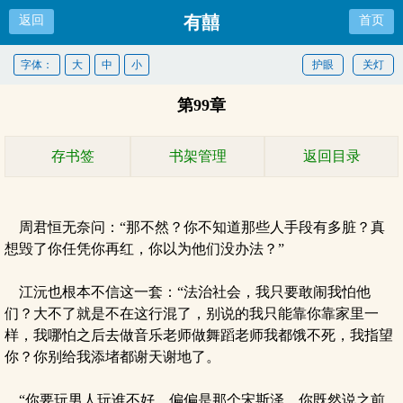
有囍
返回
首页
字体：
大
中
小
护眼
关灯
第99章
存书签
书架管理
返回目录
周君恒无奈问：“那不然？你不知道那些人手段有多脏？真
想毁了你任凭你再红，你以为他们没办法？”
江沅也根本不信这一套：“法治社会，我只要敢闹我怕他
们？大不了就是不在这行混了，别说的我只能靠你靠家里一
样，我哪怕之后去做音乐老师做舞蹈老师我都饿不死，我指望
你？你别给我添堵都谢天谢地了。
“你要玩男人玩谁不好，偏偏是那个宋斯泽，你既然说之前