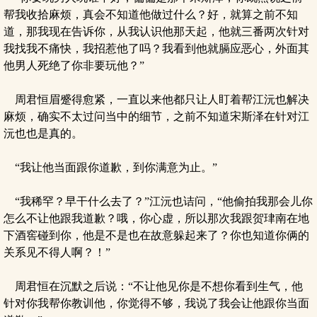
帮我收拾麻烦，真会不知道他做过什么？好，就算之前不知
道，那我现在告诉你，从我认识他那天起，他就三番两次针对
我找我不痛快，我招惹他了吗？我看到他就膈应恶心，外面其
他男人死绝了你非要玩他？”
周君恒眉蹙得愈紧，一直以来他都只让人盯着帮江沅也解决
麻烦，确实不太过问当中的细节，之前不知道宋斯泽在针对江
沅也也是真的。
“我让他当面跟你道歉，到你满意为止。”
“我稀罕？早干什么去了？”江沅也诘问，“他偷拍我那会儿你
怎么不让他跟我道歉？哦，你心虚，所以那次我跟贺珒南在地
下酒窖碰到你，他是不是也在故意躲起来了？你也知道你俩的
关系见不得人啊？！”
周君恒在沉默之后说：“不让他见你是不想你看到生气，他
针对你我帮你教训他，你觉得不够，我说了我会让他跟你当面