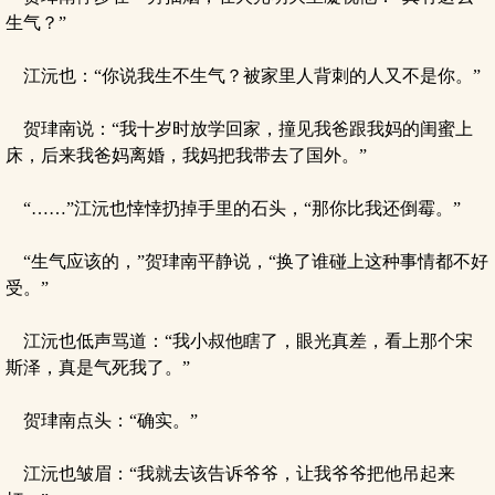
生气？”
江沅也：“你说我生不生气？被家里人背刺的人又不是你。”
贺珒南说：“我十岁时放学回家，撞见我爸跟我妈的闺蜜上
床，后来我爸妈离婚，我妈把我带去了国外。”
“……”江沅也悻悻扔掉手里的石头，“那你比我还倒霉。”
“生气应该的，”贺珒南平静说，“换了谁碰上这种事情都不好
受。”
江沅也低声骂道：“我小叔他瞎了，眼光真差，看上那个宋
斯泽，真是气死我了。”
贺珒南点头：“确实。”
江沅也皱眉：“我就去该告诉爷爷，让我爷爷把他吊起来