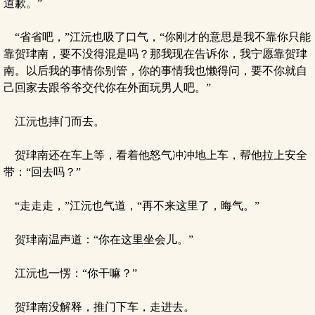
道歉。”
“省省吧，”江沅也吸了口气，“你刚才的意思是我不靠你只能
靠贺珒南，要不没得混是吗？那我现在告诉你，我宁愿靠贺珒
南。以后我的事情你别管，你的事情我也懒得问，要不你就自
己回家去跟爷爷交代你在外面玩男人吧。”
江沅也摔门而去。
贺珒南还在车上等，看着他怒气冲冲地上车，帮他拉上安全
带：“回去吗？”
“走走走，”江沅也气道，“再不来这里了，晦气。”
贺珒南温声道：“你在这里坐会儿。”
江沅也一愣：“你干嘛？”
贺珒南没解释，推门下车，走进去。