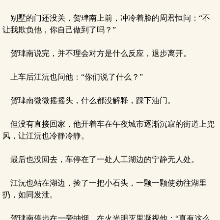
别墅的门还没关，贺珒南上前，冲冷着脸的周君恒问：“不
让我欺负他，你自己做到了吗？”
贺珒南说完，并不理会对方是什么反应，退步离开。
上车后江沅也问他：“你们说了什么？”
贺珒南微微摇摇头，什么都没解释，踩下油门。
但没有直接回家，他开着车在午夜城市逐渐沉寂的街道上兜
风，让江沅也冷静冷静。
最后也没回去，车停在了一处人工湖边的宁静无人处。
江沅也站在湖边，捡了一把小石头，一颗一颗使劲往湖里
扔，如同发泄。
贺珒南停步在一旁抽烟，在火光明灭里凝视他：“真有这么