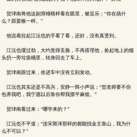
贺珒南将他这副滑稽模样看在眼里，被逗乐：“你在搞什
么？跟耍猴一样。”
他说着拉起江沅也的手看了看，还好，没有真烫到。
江沅也缓过劲，大约觉得丢脸，不再搭理他，捡起地上的烟
头扔一旁垃圾桶里，转身回去了车上。
贺珒南跟过来，坐进车中没有立刻发动。
江沅也其实还是不高兴，安静一阵小声说：“贺老师要不你
包养我吧，我宁愿以后靠你帮我摆平麻烦。”
贺珒南看过来：“哪学来的？”
江沅也不平道：“连宋斯泽那样的都能找金主靠山，我为什
么不可以？”