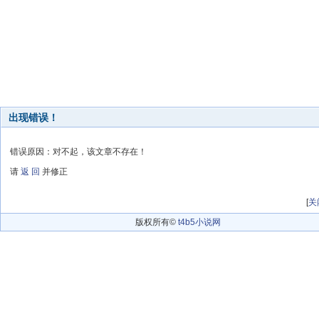
出现错误！
错误原因：对不起，该文章不存在！
请
返 回
并修正
[
关
版权所有©
t4b5小说网