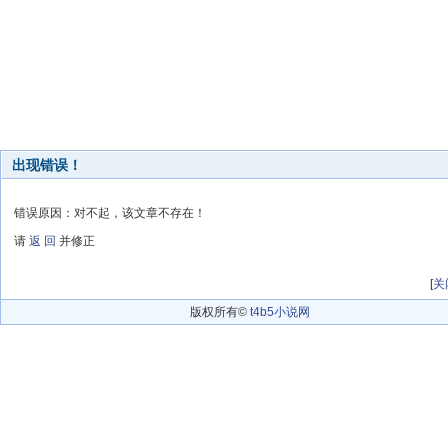
出现错误！
错误原因：对不起，该文章不存在！
请
返 回
并修正
[
关
版权所有©
t4b5小说网