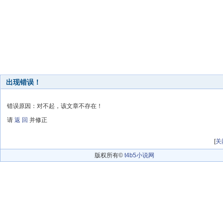
出现错误！
错误原因：对不起，该文章不存在！
请
返 回
并修正
[
关
版权所有©
t4b5小说网