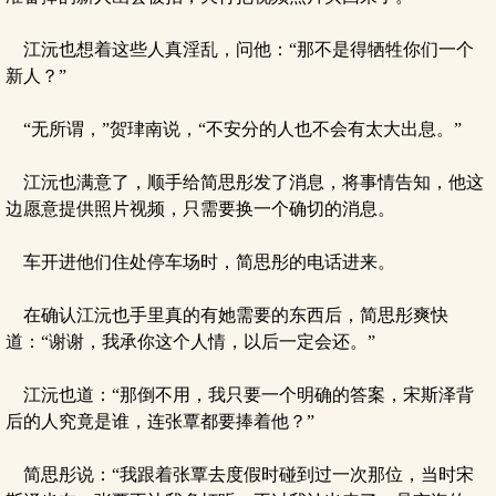
江沅也想着这些人真淫乱，问他：“那不是得牺牲你们一个
新人？”
“无所谓，”贺珒南说，“不安分的人也不会有太大出息。”
江沅也满意了，顺手给简思彤发了消息，将事情告知，他这
边愿意提供照片视频，只需要换一个确切的消息。
车开进他们住处停车场时，简思彤的电话进来。
在确认江沅也手里真的有她需要的东西后，简思彤爽快
道：“谢谢，我承你这个人情，以后一定会还。”
江沅也道：“那倒不用，我只要一个明确的答案，宋斯泽背
后的人究竟是谁，连张覃都要捧着他？”
简思彤说：“我跟着张覃去度假时碰到过一次那位，当时宋