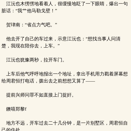
江沅也木愣愣地看着人，很缓慢地眨了一下眼睛，爆出一句
脏话：“我艹他马勒戈壁！”
贺珒南：“省点力气吧。”
他去开了自己的车过来，示意江沅也：“想找当事人问清
楚，我现在陪你去，上车。”
江沅也犹豫两秒，拉开车门。
上车后他气呼呼地报出一个地址，拿出手机用力戳着屏幕想
给周君恒打电话，拨出去之前想想又算了——
提前兴师问罪不如直接上门捉奸。
鐭嘻郑黎f
地方不远，开车过去二十几分钟，是一片别墅区，周君恒自
己的住处。