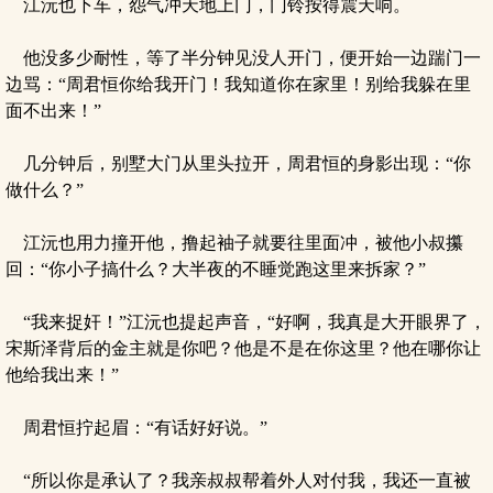
江沅也下车，怨气冲天地上门，门铃按得震天响。
他没多少耐性，等了半分钟见没人开门，便开始一边踹门一
边骂：“周君恒你给我开门！我知道你在家里！别给我躲在里
面不出来！”
几分钟后，别墅大门从里头拉开，周君恒的身影出现：“你
做什么？”
江沅也用力撞开他，撸起袖子就要往里面冲，被他小叔攥
回：“你小子搞什么？大半夜的不睡觉跑这里来拆家？”
“我来捉奸！”江沅也提起声音，“好啊，我真是大开眼界了，
宋斯泽背后的金主就是你吧？他是不是在你这里？他在哪你让
他给我出来！”
周君恒拧起眉：“有话好好说。”
“所以你是承认了？我亲叔叔帮着外人对付我，我还一直被