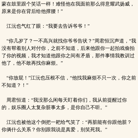
蒙在鼓里跟个笑话一样！难怪他在我面前那么得意耀武扬威，
原来是你在背后给他撑腰！”
江沅也气红了眼：“我要去告诉爷爷！”
“你几岁了？一不高兴就找你爷爷告状？”周君恒沉声道，“我
没有帮着别人对付你，之前不知道，后来他跟你一起拍戏偷拍
了你的视频，我才知道他跟你之间有矛盾，那件事情我教训过
他了，他不敢再找你麻烦。”
“你放屁！”江沅也压根不信，“他找我麻烦不只一次，你之前
不知道？！”
周君恒道：“我没那么闲每天盯着你们，我从前提醒过你
的，娱乐圈人太复杂脏事太多，是你自己不听。”
江沅也被他这个倒把一耙给气笑了：“再脏能有你跟他脏？
你俩什么关系？你别跟我说是真爱，别笑死我。”