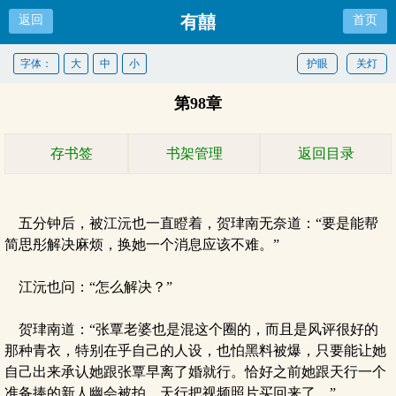
有囍
返回
首页
字体：
大
中
小
护眼
关灯
第98章
存书签
书架管理
返回目录
五分钟后，被江沅也一直瞪着，贺珒南无奈道：“要是能帮
简思彤解决麻烦，换她一个消息应该不难。”
江沅也问：“怎么解决？”
贺珒南道：“张覃老婆也是混这个圈的，而且是风评很好的
那种青衣，特别在乎自己的人设，也怕黑料被爆，只要能让她
自己出来承认她跟张覃早离了婚就行。恰好之前她跟天行一个
准备捧的新人幽会被拍，天行把视频照片买回来了。”