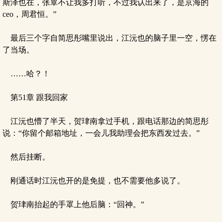
斯泽也在，张覃不让我多打听，不过我认出来了，是京海的
ceo，周君恒。”
最后三个字自简思彤嘴里说出，江沅也的脑子里一空，愣在
了当场。
……哈？！
第51章 跟我回家
江沅也懵了半天，贺珒南拿过手机，跟电话那边的简思彤
说：“你留个邮箱地址，一会儿我助理会把东西发过去。”
然后挂断。
刚通话时江沅也开的是免提，也不需要他多说了。
贺珒南抬起的手罩上他后脑：“回神。”