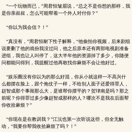
“一个玩物而已，”周君恒皱眉说，“总之不是你想的那样，我
是你亲叔叔，怎么可能帮着一个外人对付你？”
“你以为我会信？！”
“真没有，”周君恒耐下性子解释，“他偷拍你视频，后来剧组
说要删了他的戏份我没过问，他之后原本还有两部电视剧准备
进组，我也让人叫停了，这大半年他的资源掉了多少，你随便
问都能问得到，我提醒过他再敢找你麻烦不会让他好过。
“娱乐圈没有你以为的那么好混，你从小就这样一不高兴什
么都摆在脸上，跟个炮仗子一样，不给别人面子还爱得罪人，
赵智成那个事闹那么大，是谁帮你摆平的？贺珒南是吗？那之
前呢？你得罪过多少像赵智成那样的人？哪次不是我在后面帮
你收拾麻烦？”
“你现在是在教训我？”江沅也第一次听说这些，但全无触
动，“我要你帮我收拾麻烦了吗？！”