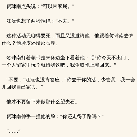
贺珒南点头说：“可以带家属。”
江沅也想了两秒拒绝：“不去。”
这种活动无聊得要死，而且又没邀请他，他跟着贺珒南去算
什么？他脸皮还没那么厚。
贺珒南打着领带走来床边坐下看着他：“那你今天不出门，
一个人留家里玩？就留我这吧，我争取晚上就回来。”
“不要，”江沅也没肯答应，“你去干你的活，少管我，我一会
儿回我自己家去。”
他才不要留下来做那什么望夫石。
贺珒南伸手一捏他的脸：“你还走得了路吗？”
“……”