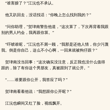
“谁害臊了？”江沅也不承认。
他又趴回去，没话找话：“你晚上怎么找到我的？”
“问你助理，”贺珒南警告他道，“这次算了，下次再背着我跟
别的男人约会，我再跟你算。”
“吓唬谁呢，”江沅也不屑一顾，“我那是还他人情，你少污蔑
我。倒是你自己，这么不小心啊，一回来就被狗仔跟？”
贺珒南没当回事：“这次确实没注意，反正我也没什么值得
跟的，除了有你这个男朋友，真被跟到了就公开。”
“……谁要跟你公开，我答应了吗？”
贺珒南看着他说：“我想跟你公开呢？”
江沅也瞬间又红了脸，视线飘开。