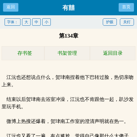
有囍
返回
首页
字体：
大
中
小
护眼
关灯
第134章
存书签
书架管理
返回目录
江沅也还想说点什么，贺珒南捏着他下巴转过脸，热切亲吻
上来。
结束以后贺珒南去浴室冲澡，江沅也不肯跟他一起，趴沙发
里玩手机。
微博上热搜还爆着，贺珒南工作室的澄清声明就在热一。
江沅也又看了一遍，有点尴尬，觉得自己像那什么大傻子，