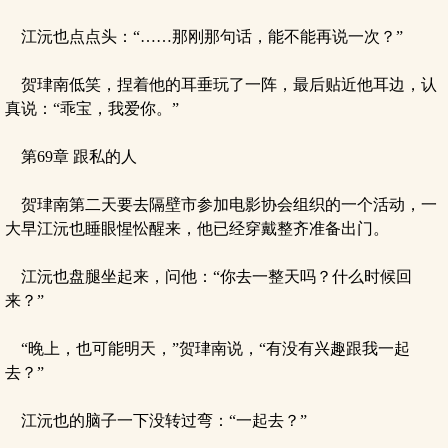
江沅也点点头：“……那刚那句话，能不能再说一次？”
贺珒南低笑，捏着他的耳垂玩了一阵，最后贴近他耳边，认
真说：“乖宝，我爱你。”
第69章 跟私的人
贺珒南第二天要去隔壁市参加电影协会组织的一个活动，一
大早江沅也睡眼惺忪醒来，他已经穿戴整齐准备出门。
江沅也盘腿坐起来，问他：“你去一整天吗？什么时候回
来？”
“晚上，也可能明天，”贺珒南说，“有没有兴趣跟我一起
去？”
江沅也的脑子一下没转过弯：“一起去？”