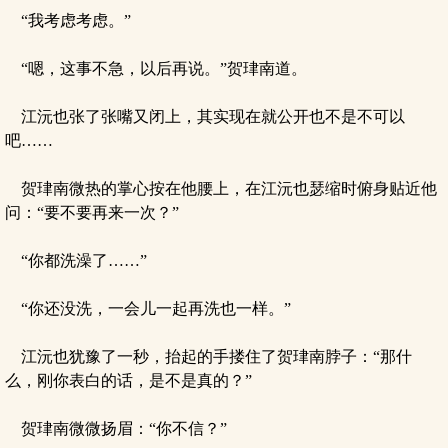
“我考虑考虑。”
“嗯，这事不急，以后再说。”贺珒南道。
江沅也张了张嘴又闭上，其实现在就公开也不是不可以
吧……
贺珒南微热的掌心按在他腰上，在江沅也瑟缩时俯身贴近他
问：“要不要再来一次？”
“你都洗澡了……”
“你还没洗，一会儿一起再洗也一样。”
江沅也犹豫了一秒，抬起的手搂住了贺珒南脖子：“那什
么，刚你表白的话，是不是真的？”
贺珒南微微扬眉：“你不信？”