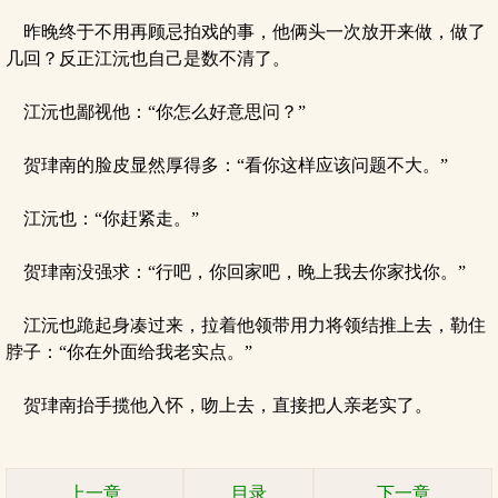
昨晚终于不用再顾忌拍戏的事，他俩头一次放开来做，做了
几回？反正江沅也自己是数不清了。
江沅也鄙视他：“你怎么好意思问？”
贺珒南的脸皮显然厚得多：“看你这样应该问题不大。”
江沅也：“你赶紧走。”
贺珒南没强求：“行吧，你回家吧，晚上我去你家找你。”
江沅也跪起身凑过来，拉着他领带用力将领结推上去，勒住
脖子：“你在外面给我老实点。”
贺珒南抬手揽他入怀，吻上去，直接把人亲老实了。
上一章
目录
下一章