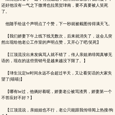
还好他没有一气之下微博也拉黑贺珒南，要不真要被人笑死
了。
他随手给这个声明点了个赞，下一秒就被截图传得满天飞。
【我们娇妻下午上线下线无数次，后来就消失了，这会儿突
然出现给他老公工作室的声明点赞，又开心了吧/笑死】
【江顶流没出来发疯骂人就不错了，传人亲姐弟绯闻真够无
语的，现在的这些营销号是越来越没下限了。】
【珒生沅定be时间永远不会超过半天，又让看笑话的大家失
望了[嘻嘻]】
【哪有be过，他俩好着呢，娇妻老公被骂渣男，娇妻第一个
不答应好不好？】
【江顶流说，亲姐姐也不行，老公只能跟我传绯闻上热搜/狗